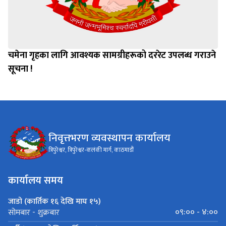
चमेना गृहका लागि आवश्यक सामग्रीहरूको दररेट उपलब्ध गराउने
सूचना !
निवृत्तभरण व्यवस्थापन कार्यालय
त्रिपुरेश्वर, त्रिपुरेश्वर-कलंकी मार्ग, काठमाडौं
कार्यालय समय
जाडो (कार्तिक १६ देखि माघ १५)
०९:०० - ४:००
सोमबार - शुक्रबार